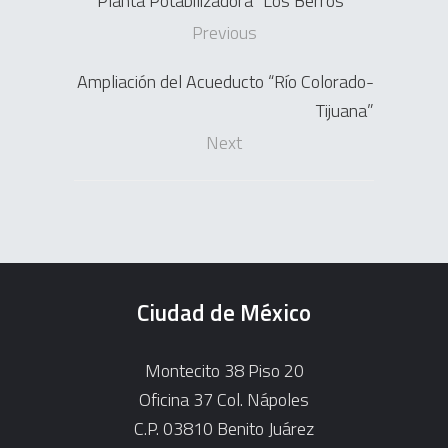
Planta Potabilizadora “Los Berros”
Previous
Ampliación del Acueducto “Río Colorado-
Tijuana”
Next
Ciudad de México
Montecito 38 Piso 20
Oficina 37 Col. Nápoles
C.P. 03810 Benito Juárez